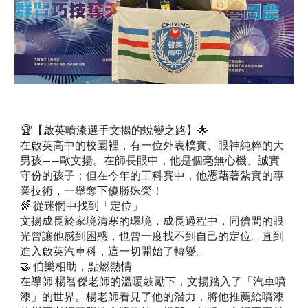
🏆【啟英噴漆選手文揚的蛻變之路】🌟
在啟英高中的校園裡，有一位外表樸實、眼神純粹的大
男孩——歐文揚。在師長眼中，他是個毫無心機、誠實
守份的孩子；但在今年的工科賽中，他憑藉著紮實的專
業技術，一舉奪下優勝殊榮！
🌈 從迷惘中找到「定位」
文揚成長於家境清寒的環境，成長過程中，同儕間的眼
光曾讓他感到困惑，也曾一度找不到自己的定位。直到
進入啟英汽車科，這一切開始了轉變。
🤝 伯樂相助，點燃熱情
在導師 楊智傑老師的溫暖鼓勵下，文揚踏入了「汽車噴
漆」的世界。楊老師看見了他的潛力，將他推薦給噴漆