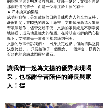
的指導老師黃明進金牌教練。從那一刻起，文揚不再是
那個迷惘的孩子，而是一位專注於工藝的戰士。
🔥 汗水換來的榮耀
成功的背後，是無數個假日的苦練與家人的全力支持，
暑假期間，在悶熱的實習工廠裡，文揚頂著高溫反覆練
習噴漆動作，儘管交通不便，文揚的家長總是不辭辛勞
地接送，成為他最強大的後盾。在黃明進老師的悉心指
導下，文揚將每一道漆面都磨練到完美。
文揚的故事告訴我們：「出身決定起點，但熱情與堅持
決定終點。」 只要給孩子一個機會、一個舞台，樸實的
石頭也能磨練成閃耀的鑽石。
讓我們一起為文揚的優秀表現喝
采，也感謝辛苦陪伴的師長與家
人！👏