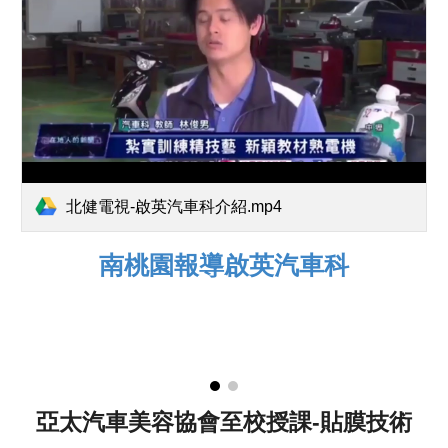
北健電視-啟英汽車科介紹.mp4
南桃園報導啟英汽車科
亞太汽車美容協會至校授課-貼
膜
技術