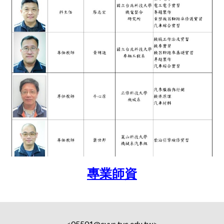
專業師資
<
05501@cyvs.tyc.edu.tw
>